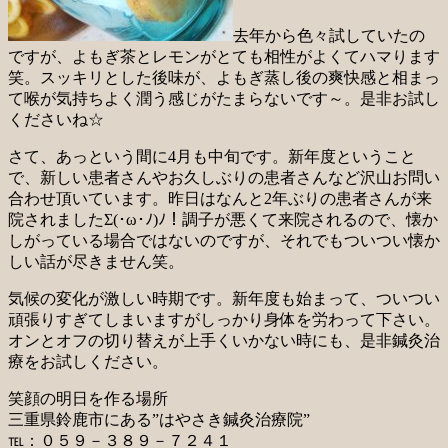
去年から色々試していたの
ですが、よもぎ茶とレモンがとても相性がよくてハマります
笑。スッキリとした後味が、よもぎ蒸し後の爽快感と相まっ
て喉が気持ちよく潤う感じがたまらないです～。是非お試し
くださいね☆
さて、あっという間に4月も中旬です。新年度ということ
で、新しい患者さんやお久しぶりの患者さんなど沢山お問い
合わせ頂いています。昨日はなんと2年ぶりの患者さんが来
院されましたΣ(･ω･ﾉ)ﾉ！調子が悪くて来院されるので、懐か
しがっている場合ではないのですが、それでもついつい懐か
しい話が尽きません笑。
気候の変化が激しい時期です。新年度も始まって、ついつい
頑張りすぎてしまいますがしっかり身体を労わって下さい。
オンとオフの切り替えが上手くいかない時にも、是非鍼灸治
療をお試しください。
笑顔の明日を作る場所
三重県鈴鹿市にある”はやさき鍼灸治療院”
℡：０５９－３８９－７２４１