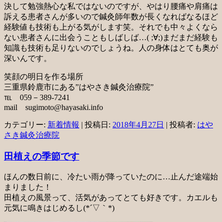
決して勉強熱心な私ではないのですが、やはり腰痛や肩痛は
訴える患者さんが多いので鍼灸師年数が長くなればなるほど
経験値も技術も上がる気がします笑。それでも中々よくなら
ない患者さんに出会うこともしばしば…( ;∀;)まだまだ経験も
知識も技術も足りないのでしょうね。人の身体はとても奥が
深いんです。
笑顔の明日を作る場所
三重県鈴鹿市にある”はやさき鍼灸治療院”
℡ 059－389-7241
mail sugimoto@hayasaki.info
カテゴリー:
新着情報
| 投稿日:
2018年4月27日
|
投稿者:
はや
さき鍼灸治療院
田植えの季節です
ほんの数日前に、冷たい雨が降っていたのに…止んだ途端始
まりました！
田植えの風景って、活気があってとても好きです。カエルも
元気に鳴きはじめるし(*´▽｀*)