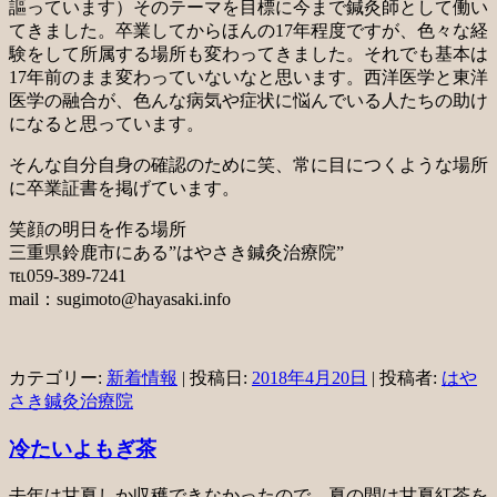
謳っています）そのテーマを目標に今まで鍼灸師として働い
てきました。卒業してからほんの17年程度ですが、色々な経
験をして所属する場所も変わってきました。それでも基本は
17年前のまま変わっていないなと思います。西洋医学と東洋
医学の融合が、色んな病気や症状に悩んでいる人たちの助け
になると思っています。
そんな自分自身の確認のために笑、常に目につくような場所
に卒業証書を掲げています。
笑顔の明日を作る場所
三重県鈴鹿市にある”はやさき鍼灸治療院”
℡059-389-7241
mail：sugimoto@hayasaki.info
カテゴリー:
新着情報
| 投稿日:
2018年4月20日
|
投稿者:
はや
さき鍼灸治療院
冷たいよもぎ茶
去年は甘夏しか収穫できなかったので、夏の間は甘夏紅茶を