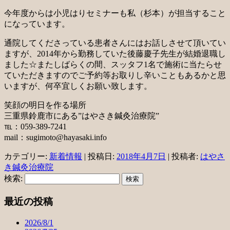
今年度からは小児はりセミナーも私（杉本）が担当すること
になっています。
通院してくださっている患者さんにはお話しさせて頂いてい
ますが、2014年から勤務していた後藤慶子先生が結婚退職し
ました☆またしばらくの間、スッタフ1名で施術に当たらせ
ていただきますのでご予約等お取りし辛いこともあるかと思
いますが、何卒宜しくお願い致します。
笑顔の明日を作る場所
三重県鈴鹿市にある”はやさき鍼灸治療院”
℡：059-389-7241
mail：sugimoto@hayasaki.info
カテゴリー:
新着情報
| 投稿日:
2018年4月7日
|
投稿者:
はやさ
き鍼灸治療院
検索:
最近の投稿
2026/8/1