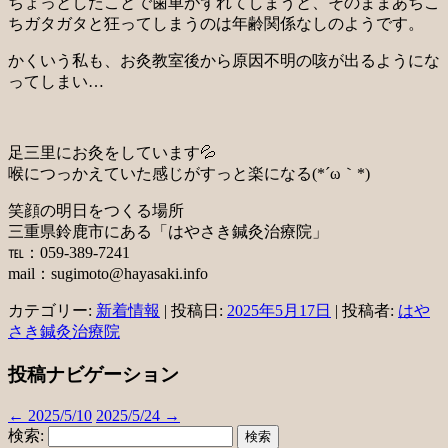
ちょっとしたことで歯車がずれてしまうと、そのままあちこ
ちガタガタと狂ってしまうのは年齢関係なしのようです。
かくいう私も、お灸教室後から原因不明の咳が出るようにな
ってしまい…
足三里にお灸をしています💦
喉につっかえていた感じがすっと楽になる(*´ω｀*)
笑顔の明日をつくる場所
三重県鈴鹿市にある「はやさき鍼灸治療院」
℡：059-389-7241
mail：sugimoto@hayasaki.info
カテゴリー:
新着情報
| 投稿日:
2025年5月17日
|
投稿者:
はや
さき鍼灸治療院
投稿ナビゲーション
←
2025/5/10
2025/5/24
→
検索: