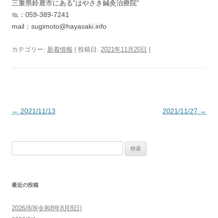
三重県鈴鹿市にある”はやさき鍼灸治療院”
℡：059-389-7241
mail：sugimoto@hayasaki.info
カテゴリー:
新着情報
| 投稿日:
2021年11月20日
|
投稿ナビゲーション
←
2021/11/13
2021/11/27
→
検索:
最近の投稿
2026/8/8(令和8年8月8日)