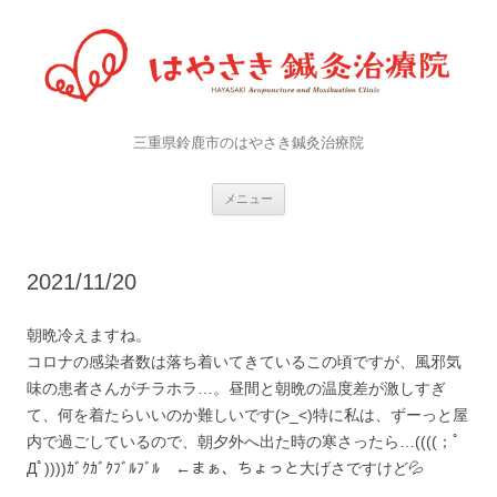
三重県鈴鹿市のはやさき鍼灸治療院
コンテンツへ移動
メニュー
2021/11/20
朝晩冷えますね。
コロナの感染者数は落ち着いてきているこの頃ですが、風邪気
味の患者さんがチラホラ…。昼間と朝晩の温度差が激しすぎ
て、何を着たらいいのか難しいです(>_<)特に私は、ずーっと屋
内で過ごしているので、朝夕外へ出た時の寒さったら…((((；ﾟ
Дﾟ))))ｶﾞｸｶﾞｸﾌﾞﾙﾌﾞﾙ ←まぁ、ちょっと大げさですけど💦