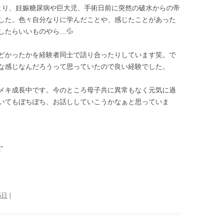
まり、妊娠糖尿病や巨大児、手術日前に突然の破水からの帝
した。色々自分なりに学んだことや、感じたことがあった
したらいいものやら…💦
どかったかを経験者同士で語り合ったりしています笑。で
な感じなんだろうって思っていたので良い経験でした。
メキ成長中です。今のところ母子共に異常もなく元気に過
いてもぼちぼち、お話ししていこうかなぁと思っていま
”
5日
|