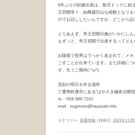
6年ぶりの妊娠出産は、胎児ドックに始
王切開等々…結構盛沢山な経験となりま
のでお話ししたいんですが、どこから話
とりあえず、帝王切開分娩がいかにしん
もずっと、帝王切開で出産するってどん
お陰様で長男はでっかく産まれて、メキ
ごすことが出来ています。また詳細につ
す。乞うご期待(;^ω^)
笑顔の明日を作る場所
三重県鈴鹿市にある”はやさき鍼灸治療院
℡：059-389-7241
mail：sugimoto@hayasaki.info
カテゴリー:
新着情報
| 投稿日:
2021年11月