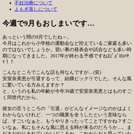
不妊治療について
よもぎ蒸しについて
今週で9月もおしまいです…
あっという間の9月でしたね～。
今月はこれから小学校の運動会など控えているご家庭も多い
のではないでしょうか。習い事の発表会や試合なども多い時
期になってきました。2017年が終わる予感ですねΣ(ﾟдﾟlll)ﾊﾔ
ｲ！！
こんなところでこんな話も何なんですが…(笑)
安室奈美恵が引退するって、結構ビックリでした。そんな風
に驚いている方みえますか？
と、いうのも私の年齢が今年39歳で安室奈美恵とはものすご
く同世代だから。
彼女の言うところの「引退」がどんなイメージなのかはよく
わからないけれど、一つの職業を全うしたという意味なら
ば、すごいなぁと。もうやりきったってことですかね？すご
いなぁ。私にもそんな風に思える時が来るのだろうか…。ま
だまだやりきれていないどころか、これからだと思っていた