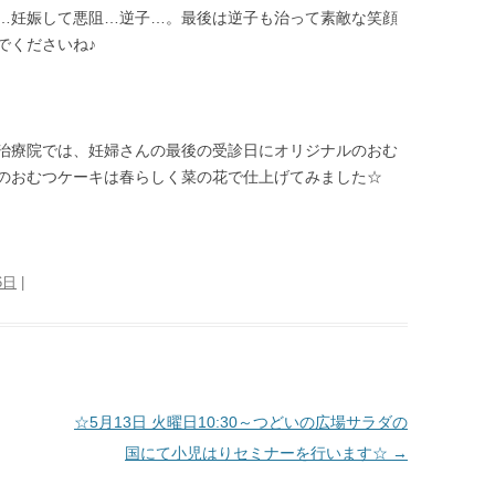
…妊娠して悪阻…逆子…。最後は逆子も治って素敵な笑顔
でくださいね♪
治療院では、妊婦さんの最後の受診日にオリジナルのおむ
のおむつケーキは春らしく菜の花で仕上げてみました☆
6日
|
☆5月13日 火曜日10:30～つどいの広場サラダの
国にて小児はりセミナーを行います☆
→