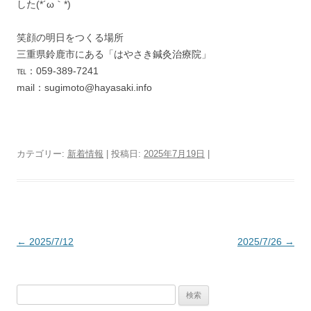
した(*´ω｀*)
笑顔の明日をつくる場所
三重県鈴鹿市にある「はやさき鍼灸治療院」
℡：059-389-7241
mail：sugimoto@hayasaki.info
カテゴリー:
新着情報
| 投稿日:
2025年7月19日
|
投稿ナビゲーション
←
2025/7/12
2025/7/26
→
検索: