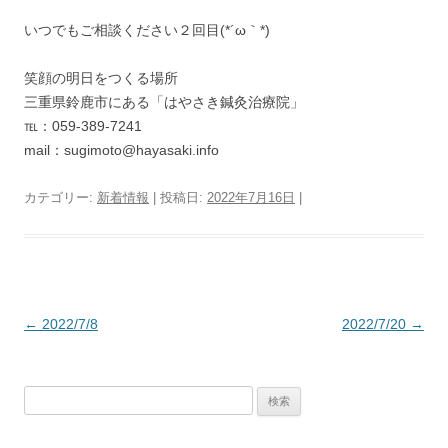
いつでもご相談ください２回目(*´ω｀*)
笑顔の明日をつくる場所
三重県鈴鹿市にある「はやさき鍼灸治療院」
℡：059‐389-7241
mail：sugimoto@hayasaki.info
カテゴリー:
新着情報
| 投稿日:
2022年7月16日
|
投稿ナビゲーション
←
2022/7/8
2022/7/20
→
検索: