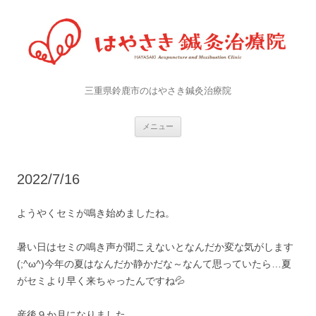
三重県鈴鹿市のはやさき鍼灸治療院
コンテンツへ移動
メニュー
2022/7/16
ようやくセミが鳴き始めましたね。
暑い日はセミの鳴き声が聞こえないとなんだか変な気がします
(;^ω^)今年の夏はなんだか静かだな～なんて思っていたら…夏
がセミより早く来ちゃったんですね💦
産後９か月になりました。